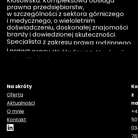
Kłosowska.
Kompleksowa
obsługa
prawna
przedsiębiorstw,
w
szczególności
z
sektora
górniczego
i
medycznego,
o
wieloletnim
doświadczeniu,
doskonałej
znajomości
branży
i
dowiedzionej
skuteczności.
Specjalista
z
zakresu
prawa
rodzinnego
i
prawa
pracy.
Wykładowca
Akademii
Górnośląskiej
im.
Wojciecha
Korfantego
w
Katowicach
oraz
Akademii
Górniczo
–
Hutniczej
w
Krakowie.
Na skróty
Ko
Oferta
z
Aktualności
na
O mnie
+4
Kontakt
50
03
76