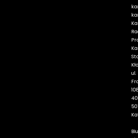
ka
ka
Ka
Ra
Pr
Ka
St
Kł
ul.
Fr
10
40
50
Ka
Biu