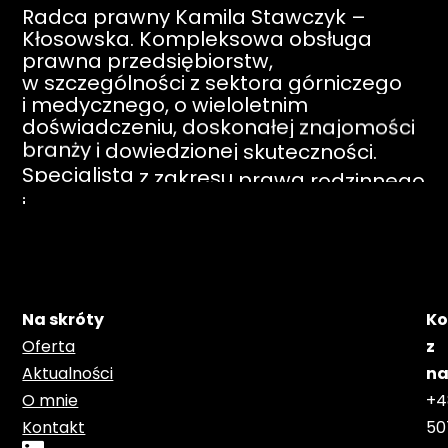
Radca
prawny
Kamila
Stawczyk
–
Kłosowska.
Kompleksowa
obsługa
prawna
przedsiębiorstw,
w
szczególności
z
sektora
górniczego
i
medycznego,
o
wieloletnim
doświadczeniu,
doskonałej
znajomości
branży
i
dowiedzionej
skuteczności.
Specjalista
z
zakresu
prawa
rodzinnego
i
prawa
pracy.
Wykładowca
Akademii
Górnośląskiej
im.
Wojciecha
Korfantego
w
Katowicach
oraz
Akademii
Górniczo
–
Hutniczej
w
Krakowie.
Na skróty
Ko
Oferta
z
Aktualności
na
O mnie
+4
Kontakt
50