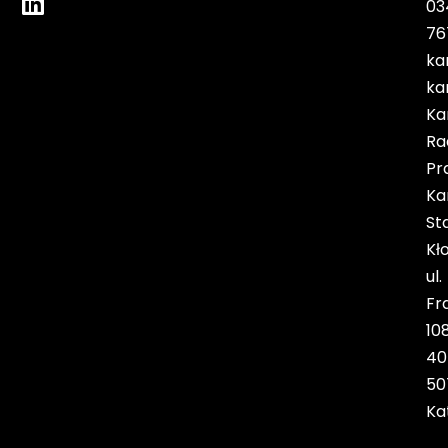
03
76
ka
ka
Ka
Ra
Pr
Ka
St
Kł
ul.
Fr
10
40
50
Ka